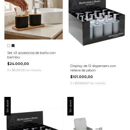
Set x3 accesorios de baño con
bambu
$24.000,00
Display de 12 dispensers con
relieve de jabon
3
x
$8.000,00
sin interés
$101.000,00
3
x
$33.666,67
sin interés
Sin stock
Sin stock