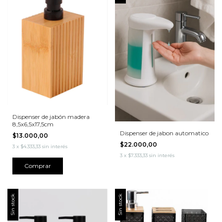
Dispenser de jabón madera
8,5x6,5x17,5cm
Dispenser de jabon automatico
$13.000,00
$22.000,00
3
x
$4.333,33
sin interés
3
x
$7.333,33
sin interés
Sin stock
Sin stock