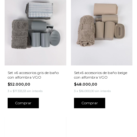
Set x6 accesorios gris de baño
Setx6 accesorios de baño beige
con alfombra VGO
con alfombra VGO
$52.000,00
$48.000,00
3
x
$17.333,33
sin interés
3
x
$16.000,00
sin interés