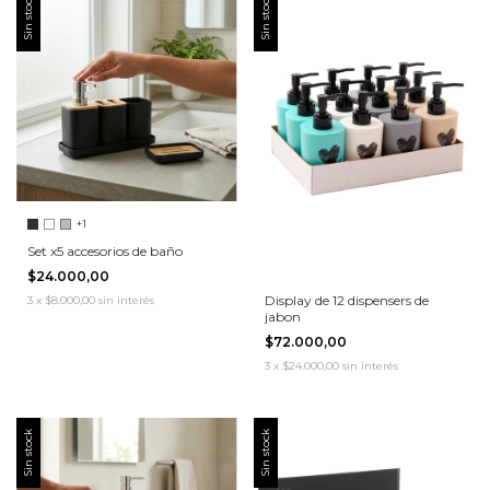
Sin stock
Sin stock
+1
Set x5 accesorios de baño
$24.000,00
Display de 12 dispensers de
3
x
$8.000,00
sin interés
jabon
$72.000,00
3
x
$24.000,00
sin interés
Sin stock
Sin stock