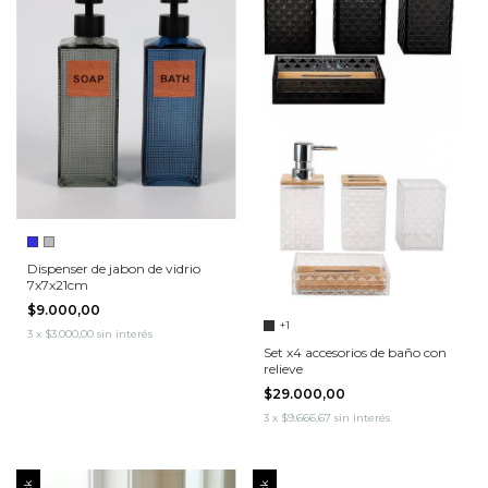
Dispenser de jabon de vidrio
7x7x21cm
$9.000,00
+1
3
x
$3.000,00
sin interés
Set x4 accesorios de baño con
relieve
$29.000,00
3
x
$9.666,67
sin interés