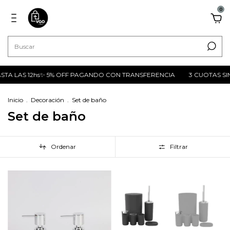
0
A LAS 12hs✨ 5% OFF PAGANDO CON TRANSFERENCIA
3 CUOTAS SIN IN
Inicio
.
Decoración
.
Set de baño
Set de baño
Ordenar
Filtrar