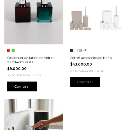
+1
Dispenser de jabon de vidrio
Set x6 accesorios de baño
7x7x14cm VGO
$43.000,00
$9.000,00
3
x
$14.333,33
sin interés
3
x
$3.000,00
sin interés
Comprar
Comprar