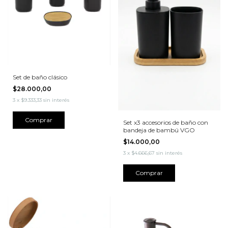
Set de baño clásico
$28.000,00
3
x
$9.333,33
sin interés
Comprar
Set x3 accesorios de baño con
bandeja de bambú VGO
$14.000,00
3
x
$4.666,67
sin interés