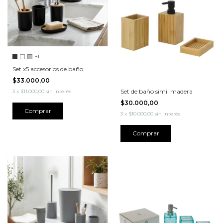
+1
Set x5 accesorios de baño
$33.000,00
Set de baño simil madera
3
x
$11.000,00
sin interés
$30.000,00
Comprar
3
x
$10.000,00
sin interés