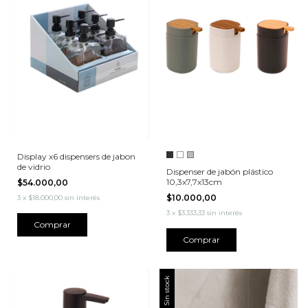
Display x6 dispensers de jabon
de vidrio
Dispenser de jabón plástico
10,3x7,7x13cm
$54.000,00
$10.000,00
3
x
$18.000,00
sin interés
3
x
$3.333,33
sin interés
Comprar
Sin stock