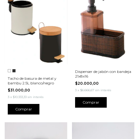
Dispenser de jabón con bandeja
21x8x16
Tacho de basura de metal y
bambu 2.5L blanco/negro
$20.000,00
$31.000,00
3
x
$6.666,67
sin interés
3
x
$10.333,33
sin interés
Comprar