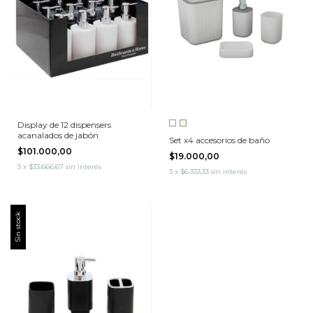
Display de 12 dispensers
acanalados de jabón
Set x4 accesorios de baño
$101.000,00
$19.000,00
3
x
$33.666,67
sin interés
3
x
$6.333,33
sin interés
Sin stock