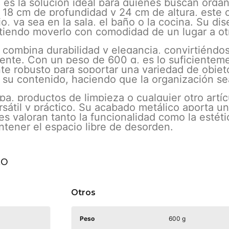
s la solución ideal para quienes buscan organi
18 cm de profundidad y 24 cm de altura, este c
, ya sea en la sala, el baño o la cocina. Su di
mitiendo moverlo con comodidad de un lugar a ot
 combina durabilidad y elegancia, convirtiénd
nte. Con un peso de 600 g, es lo suficienteme
te robusto para soportar una variedad de objet
a su contenido, haciendo que la organización se
pa, productos de limpieza o cualquier otro artí
sátil y práctico. Su acabado metálico aporta 
s valoran tanto la funcionalidad como la estéti
tener el espacio libre de desorden.
to
Otros
Peso
600 g