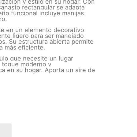
zación y estilo en su hogar. Con
anasto rectangular se adapta
seño funcional incluye manijas
ro.
ose en un elemento decorativo
nte ligero para ser manejado
os. Su estructura abierta permite
a más eficiente.
culo que necesite un lugar
un toque moderno y
ca en su hogar. Aporta un aire de