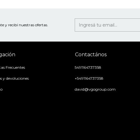
te y recibí nuestras ofertas.
gación
Contactános
as Frecuentes
5491164737358
 y devoluciones
+5491164737358
to
david@vgogroup.com