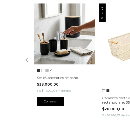
Sin stock
+1
e plástico
Set x5 accesorios de baño
$33.000,00
erés
3
x
$11.000,00
sin interés
Canastos metali
Comprar
rectangulares 3
$20.000,00
3
x
$6.666,67
sin in