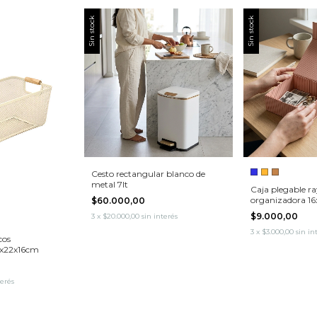
Sin stock
Sin stock
Cesto rectangular blanco de
metal 7lt
Caja plegable r
organizadora 1
$60.000,00
$9.000,00
3
x
$20.000,00
sin interés
3
x
$3.000,00
sin in
cos
5x22x16cm
terés