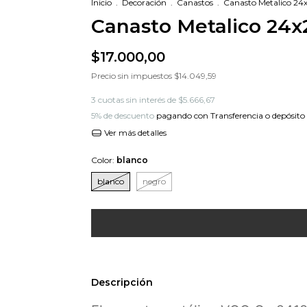
Inicio
.
Decoración
.
Canastos
.
Canasto Metalico 24
Canasto Metalico 24x
$17.000,00
Precio sin impuestos
$14.049,59
3
cuotas sin interés de
$5.666,67
5% de descuento
pagando con Transferencia o depósito
Ver más detalles
Color:
blanco
blanco
negro
Descripción