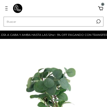
0
 DÍA A CABA Y AMBA HASTA LAS 12hs✨ 5% OFF PAGANDO CON TRANSFERE