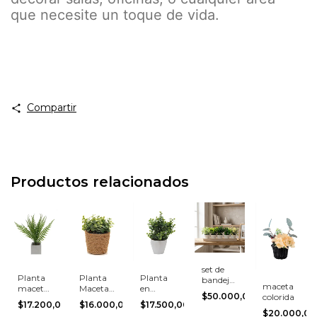
que necesite un toque de vida.
Compartir
Productos relacionados
set de
Planta
Planta
Planta
bandeja
maceta
maceta
Maceta
en
mas 5
$50.000,00
colorida
cerámica
Rústica
maceta
macetas
0
$17.200,00
$16.000,00
$17.500,00
cerámica
$20.000,00