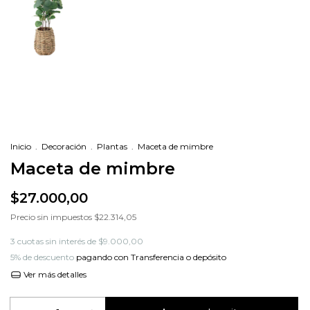
Inicio
.
Decoración
.
Plantas
.
Maceta de mimbre
Maceta de mimbre
$27.000,00
Precio sin impuestos
$22.314,05
3
cuotas sin interés de
$9.000,00
5% de descuento
pagando con Transferencia o depósito
Ver más detalles