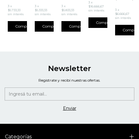
3
x
3
x
3
x
3
x
$16.666,67
3
x
$5.733,33
$5.333,33
$5.833,33
sin interés
$6.666,67
sin interés
sin interés
sin interés
sin interés
Newsletter
Registrate y recibí nuestras ofertas.
Categorías