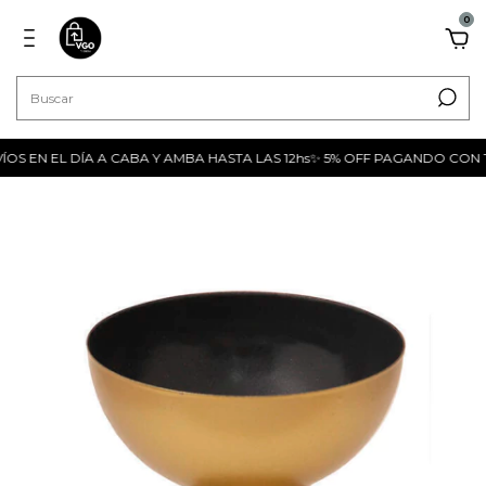
0
 EN EL DÍA A CABA Y AMBA HASTA LAS 12hs✨ 5% OFF PAGANDO CON TR