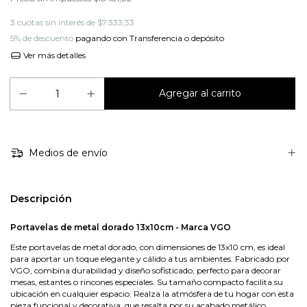
3
cuotas sin interés de
$7.333,33
5% de descuento
pagando con Transferencia o depósito
Ver más detalles
Medios de envío
Descripción
Portavelas de metal dorado 13x10cm - Marca VGO
Este portavelas de metal dorado, con dimensiones de 13x10 cm, es ideal
para aportar un toque elegante y cálido a tus ambientes. Fabricado por
VGO, combina durabilidad y diseño sofisticado, perfecto para decorar
mesas, estantes o rincones especiales. Su tamaño compacto facilita su
ubicación en cualquier espacio. Realza la atmósfera de tu hogar con esta
pieza funcional y decorativa, que resalta por su acabado metálico