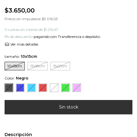
$3.650,00
Precio sin impuestos
$3.016,53
3
cuotas sin interés de
$1.216,67
5% de descuento
pagando con Transferencia o depósito
Ver más detalles
tamaño:
10x15cm
10x15cm
13x18cm
15x21cm
Color:
Negro
Descripción