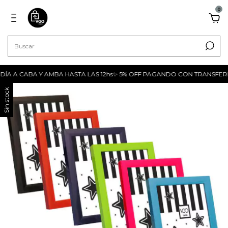
0
A A CABA Y AMBA HASTA LAS 12hs✨ 5% OFF PAGANDO CON TRANSFERENCI
Sin stock