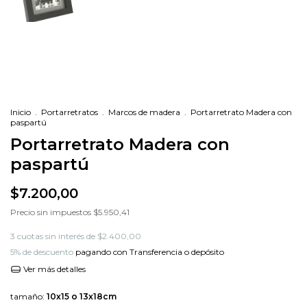
Inicio
.
Portarretratos
.
Marcos de madera
.
Portarretrato Madera con
paspartú
Portarretrato Madera con
paspartú
$7.200,00
Precio sin impuestos
$5.950,41
3
cuotas sin interés de
$2.400,00
5% de descuento
pagando con Transferencia o depósito
Ver más detalles
tamaño:
10x15 o 13x18cm