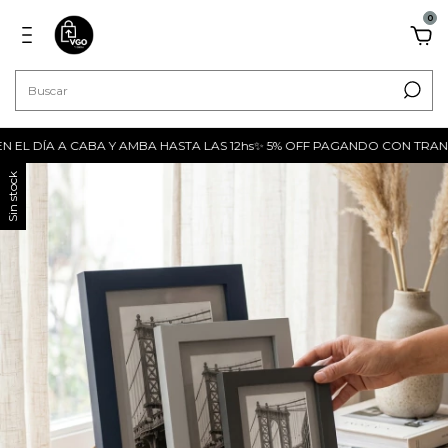
0
ÍA A CABA Y AMBA HASTA LAS 12hs✨ 5% OFF PAGANDO CON TRANSFERENC
Sin stock