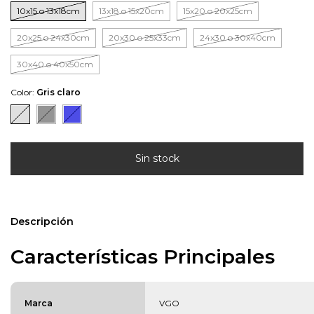
10x15 o 13x18cm
13x18 o 15x20cm
15x20 o 20x25cm
20x25 o 24x30cm
20x30 o 25x33cm
24x30 o 30x40cm
30x40 o 40x50cm
Color:
Gris claro
Descripción
Características Principales
Marca
VGO