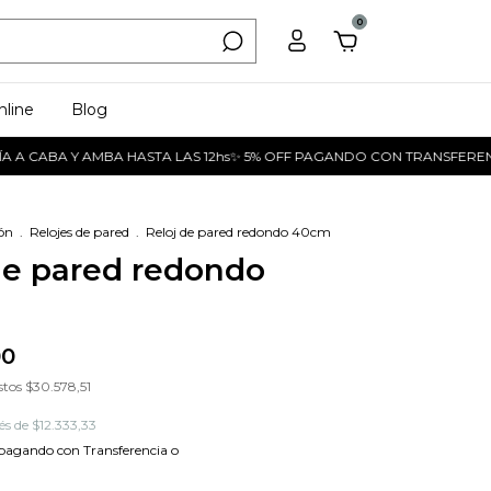
0
nline
Blog
CABA Y AMBA HASTA LAS 12hs✨ 5% OFF PAGANDO CON TRANSFERENCIA
ón
.
Relojes de pared
.
Reloj de pared redondo 40cm
de pared redondo
00
stos
$30.578,51
rés de
$12.333,33
pagando con Transferencia o