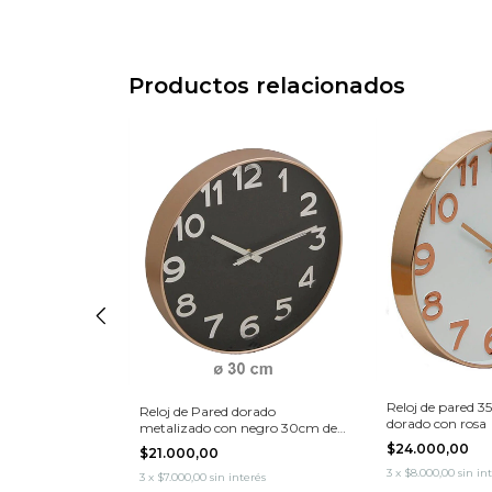
Productos relacionados
Reloj de pared 
ímil Marmol
Reloj de Pared dorado
dorado con rosa
ámetro
metalizado con negro 30cm de
diametro
$24.000,00
$21.000,00
3
x
$8.000,00
sin in
erés
3
x
$7.000,00
sin interés