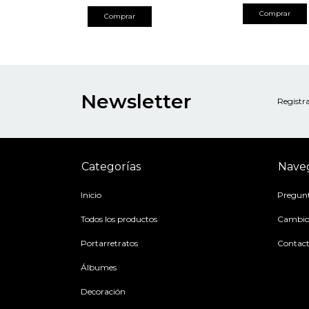
Comprar
Comprar
Newsletter
Registra
Categorías
Nave
Inicio
Pregunt
Todos los productos
Cambios
Portarretratos
Contac
Álbumes
Decoración