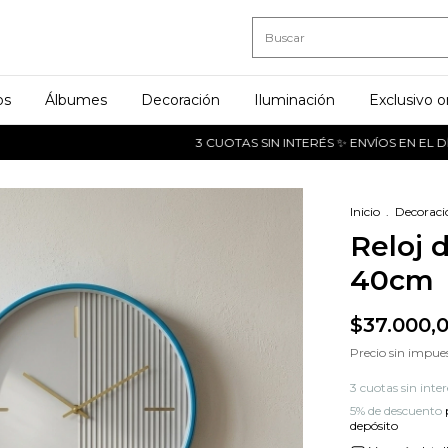
os
Álbumes
Decoración
Iluminación
Exclusivo o
3 CUOTAS SIN INTERÉS ✨ ENVÍOS EN EL DÍA A 
Inicio
.
Decoraci
Reloj 
40cm
$37.000,
Precio sin impue
3
cuotas sin inte
5% de descuento
depósito