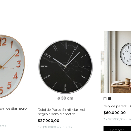
reloj de pared 5
35cm de diametro
Reloj de Pared Símil Mármol
$60.000,00
negro 30cm diametro
3
x
$20.000,00
sin 
$27.000,00
terés
3
x
$9.000,00
sin interés
Comprar