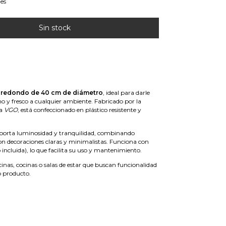
les
d redondo de 40 cm de diámetro
, ideal para darle
 y fresco a cualquier ambiente. Fabricado por la
ca
VGO
, está confeccionado en plástico resistente y
 aporta luminosidad y tranquilidad, combinando
n decoraciones claras y minimalistas. Funciona con
incluida), lo que facilita su uso y mantenimiento.
cinas, cocinas o salas de estar que buscan funcionalidad
lo producto.