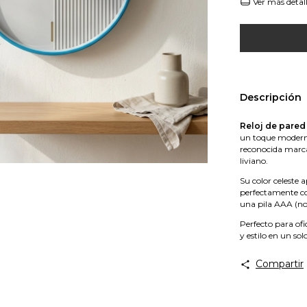
Ver más detal
Descripción
Reloj de pare
un toque moderno
reconocida mar
liviano.
Su color celeste
perfectamente co
una pila AAA (no 
Perfecto para ofi
y estilo en un so
Compartir