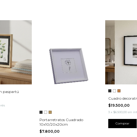
on paspartú
Cuadro decorati
$19.500,00
erés
3
x
$6.500,00
sin in
Portarretratos Cuadrado
Comprar
10x10/20x20cm
$7.800,00