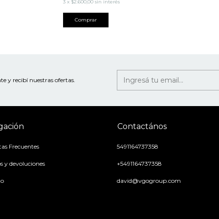
3
x
$2.600,00
sin interés
Comprar
te y recibí nuestras ofertas.
gación
Contactános
as Frecuentes
5491164737358
 y devoluciones
+5491164737358
to
david@vgogroup.com