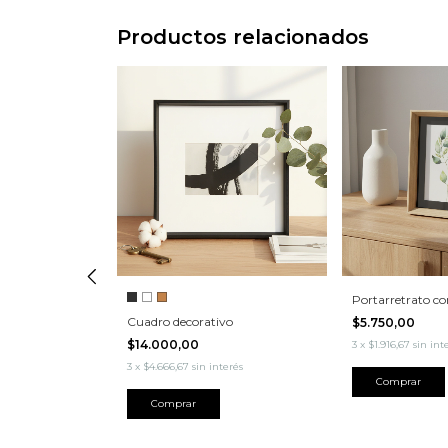
Productos relacionados
Portarretrato c
adera box
Cuadro decorativo
$5.750,00
$14.000,00
3
x
$1.916,67
sin int
erés
3
x
$4.666,67
sin interés
Comprar
Comprar