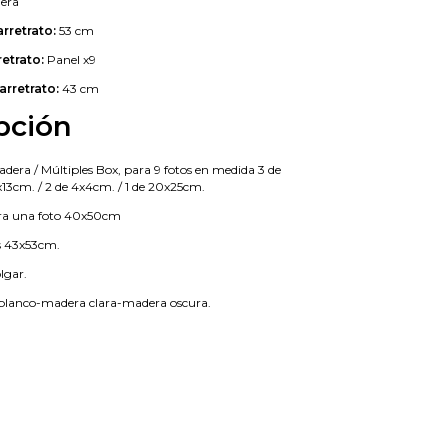
era
arretrato:
53 cm
retrato:
Panel x9
arretrato:
43 cm
pción
dera / Múltiples Box, para 9 fotos en medida 3 de
9x13cm. / 2 de 4x4cm. / 1 de 20x25cm.
ara una foto 40x50cm
as 43x53cm.
lgar.
-blanco-madera clara-madera oscura.