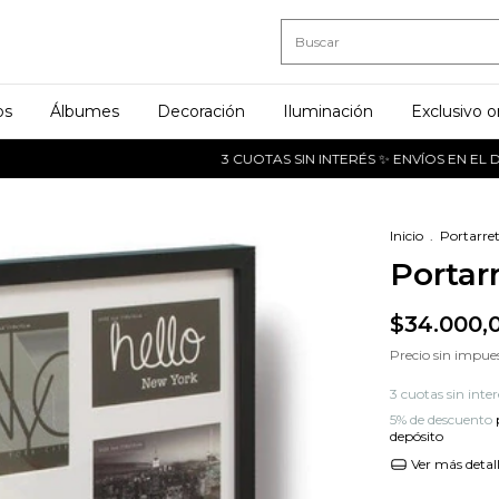
os
Álbumes
Decoración
Iluminación
Exclusivo o
3 CUOTAS SIN INTERÉS ✨ ENVÍOS EN EL DÍA A CABA
Inicio
.
Portarre
Portar
$34.000,
Precio sin impue
3
cuotas sin inte
5% de descuento
depósito
Ver más detal