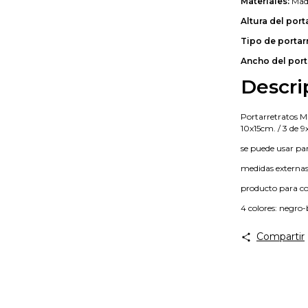
Materiales:
Mad
Altura del port
Tipo de portar
Ancho del port
Descri
Portarretratos Ma
10x15cm. / 3 de 
se puede usar p
medidas extern
producto para co
4 colores: negro
Compartir